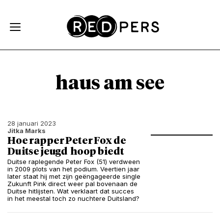
Skip and go to content
Directly to navigation
haus am see
28 januari 2023
Jitka Marks
Hoe rapper Peter Fox de
Duitse jeugd hoop biedt
Duitse raplegende Peter Fox (51) verdween
in 2009 plots van het podium. Veertien jaar
later staat hij met zijn geëngageerde single
Zukunft Pink direct weer pal bovenaan de
Duitse hitlijsten. Wat verklaart dat succes
in het meestal toch zo nuchtere Duitsland?