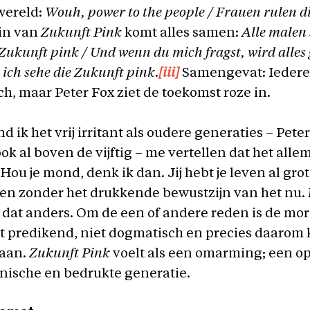
wereld:
Wouh, power to the people / Frauen rulen d
ein van
Zukunft Pink
komt alles samen:
Alle malen
 Zukunft pink / Und wenn du mich fragst, wird alles
 ich sehe die Zukunft pink
.
[iii]
Samengevat: Iedere
ch, maar Peter Fox ziet de toekomst roze in.
 ik het vrij irritant als oudere generaties – Peter
ok al boven de vijftig – me vertellen dat het alle
Hou je mond, denk ik dan. Jij hebt je leven al gro
n zonder het drukkende bewustzijn van het nu. 
s dat anders. Om de een of andere reden is de mor
t predikend, niet dogmatisch en precies daarom
aan.
Zukunft Pink
voelt als een omarming; een o
nische en bedrukte generatie.