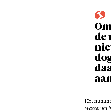
Om 
de 
nie
dog
da
aa
Het nummer 
Wasser
en
b