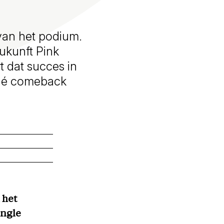
van het podium.
Zukunft Pink
t dat succes in
 dé comeback
 het
ingle