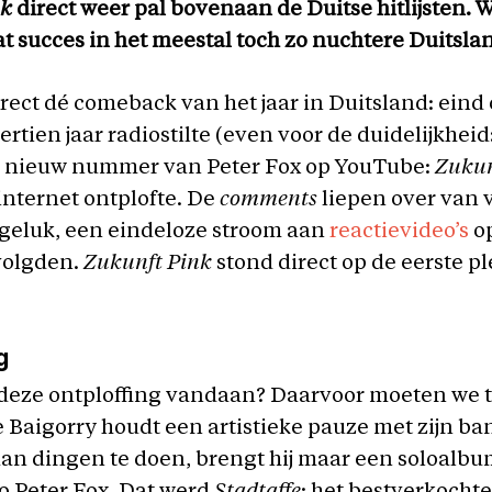
nk
direct weer pal bovenaan de Duitse hitlijsten. 
at succes in het meestal toch zo nuchtere Duitsla
rect dé comeback van het jaar in Duitsland: eind
rtien jaar radiostilte (even voor de duidelijkheid
 nieuw nummer van Peter Fox op YouTube:
Zukun
internet ontplofte. De
comments
liepen over van 
 geluk, een eindeloze stroom aan
reactievideo’s
op
volgden.
Zukunft Pink
stond direct op de eerste pl
g
deze ontploffing vandaan? Daarvoor moeten we 
e Baigorry houdt een artistieke pauze met zijn ba
aan dingen te doen, brengt hij maar een soloalbu