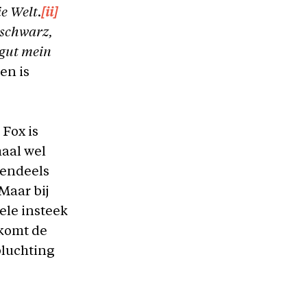
ie Welt
.
[ii]
 schwarz,
 gut mein
en is
 Fox is
maal wel
tendeels
Maar bij
ele insteek
 komt de
pluchting