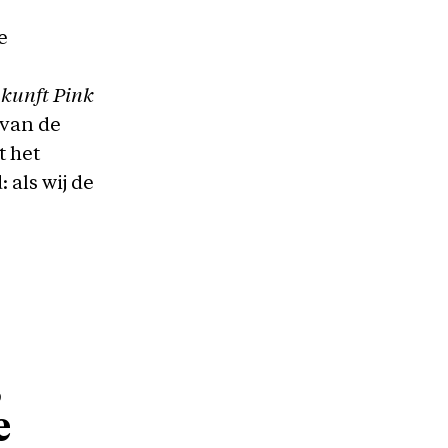
e
kunft Pink
 van de
t het
 als wij de
,
e