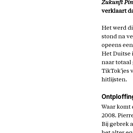
Zukunft Pi
verklaart d
Het werd di
stond na vee
opeens een
Het Duitse 
naar totaal
TikTok’jes 
hitlijsten.
Ontploffin
Waar komt 
2008. Pierr
Bij gebrek 