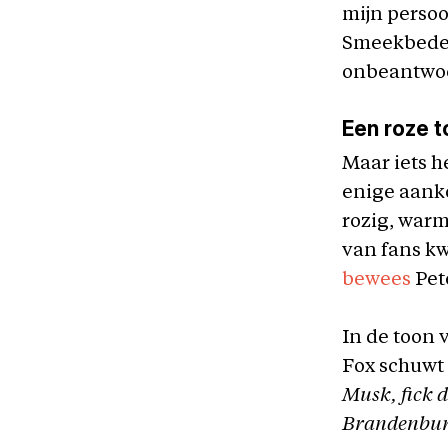
mijn persoo
Smeekbedes
onbeantwo
Een roze 
Maar iets 
enige aan
rozig, warm
van fans kw
bewees
Pete
In de toon
Fox schuwt 
Musk, fick 
Brandenbur