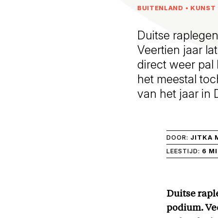
BUITENLAND
•
KUNST 
Duitse raplegen
Veertien jaar la
direct weer pal
het meestal to
van het jaar in
DOOR:
JITKA 
LEESTIJD:
6 M
Duitse rapl
podium. Vee