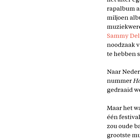
het alter e
rapalbum al
miljoen al
muziekwere
Sammy Del
noodzaak vo
te hebben s
Naar Nederl
nummer
Ha
gedraaid we
Maar het wa
één festiva
zou oude b
grootste mu