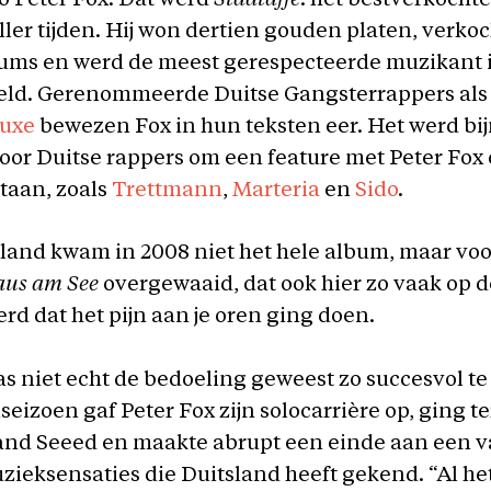
go Peter Fox. Dat werd
Stadtaffe
: het bestverkochte
ler tijden. Hij won dertien gouden platen, verkoch
bums en werd de meest gerespecteerde muzikant i
ld. Gerenommeerde Duitse Gangsterrappers al
uxe
bewezen Fox in hun teksten eer. Het werd bi
or Duitse rappers om een feature met Peter Fox
taan, zoals
Trettmann
,
Marteria
en
Sido
.
and kwam in 2008 niet het hele album, maar voo
us am See
overgewaaid, dat ook hier zo vaak op d
rd dat het pijn aan je oren ging doen.
s niet echt de bedoeling geweest zo succesvol te 
lseizoen gaf Peter Fox zijn solocarrière op, ging t
and Seeed en maakte abrupt een einde aan een v
zieksensaties die Duitsland heeft gekend. “Al h