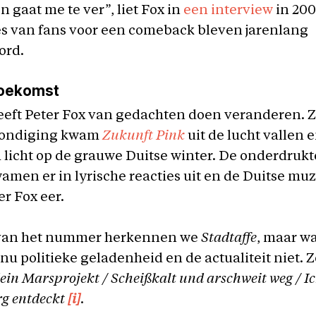
n gaat me te ver”, liet Fox in
een interview
in 200
 van fans voor een comeback bleven jarenlang
ord.
toekomst
heeft Peter Fox van gedachten doen veranderen. 
kondiging kwam
Zukunft Pink
uit de lucht vallen 
 licht op de grauwe Duitse winter. De onderdruk
amen er in lyrische reacties uit en de Duitse mu
r Fox eer.
 van het nummer herkennen we
Stadtaffe
, maar wa
nu politieke geladenheid en de actualiteit niet. Z
dein Marsprojekt / Scheißkalt und arschweit weg / I
g entdeckt
[i]
.