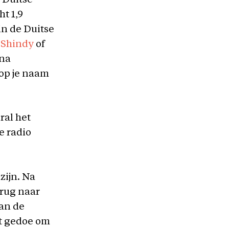
 Duitse
t 1,9
n de Duitse
s
Shindy
of
jna
 op je naam
ral het
e radio
zijn. Na
erug naar
an de
et gedoe om