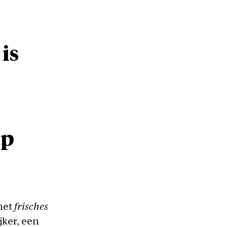
is
ap
met
frisches
jker, een