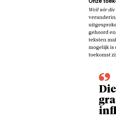
Onze toe
Weil wir die
veranderin
uitgesproke
gehoord en 
teksten mak
mogelijk is
toekomst zi
Die
gra
inf