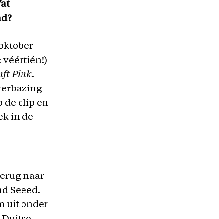
Wat
nd?
 oktober
: véértién!)
ft Pink
.
verbazing
 de clip en
ek in de
terug naar
nd Seeed.
m uit onder