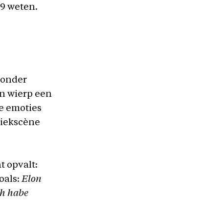
9 weten.
Zonder
en wierp een
te emoties
ziekscène
t opvalt:
oals:
Elon
ch habe