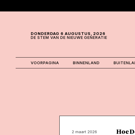
Skip and go to content
Directly to navigation
DONDERDAG 6 AUGUSTUS, 2026
DE STEM VAN DE NIEUWE GENERATIE
VOORPAGINA
BINNENLAND
BUITENL
Hoe D
2 maart 2026