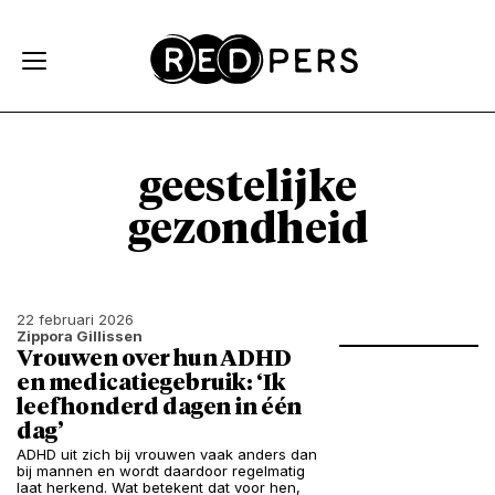
Skip and go to content
Directly to navigation
geestelijke
gezondheid
22 februari 2026
Zippora Gillissen
Vrouwen over hun ADHD
en medicatiegebruik: ‘Ik
leef honderd dagen in één
dag’
ADHD uit zich bij vrouwen vaak anders dan
bij mannen en wordt daardoor regelmatig
laat herkend. Wat betekent dat voor hen,