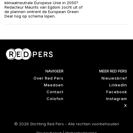
klimaatneutrale Europese Unie in 2050?
Redacteur Maurits van Egdom zocht uit of
de plannen omtrent de European Green
Deal nog op schema lopen.
NAVIGEER
MEER RED PERS
Over Red Pers
Nieuwsbrief
Meedoen
LinkedIn
Contact
Facebook
Colofon
Instagram
X
© 2026 Stichting Red Pers - Alle rechten voorbehouden
Privacybeleid
|
Webontwikkeling