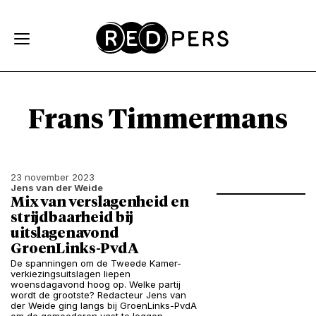
Skip and go to content
Directly to navigation
Frans Timmermans
23 november 2023
Jens van der Weide
Mix van verslagenheid en
strijdbaarheid bij
uitslagenavond
GroenLinks-PvdA
De spanningen om de Tweede Kamer-
verkiezingsuitslagen liepen
woensdagavond hoog op. Welke partij
wordt de grootste? Redacteur Jens van
der Weide ging langs bij GroenLinks-PvdA