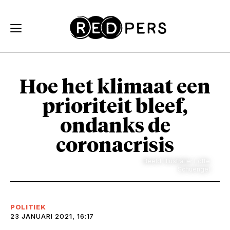
Skip and go to content
Directly to navigation
Hoe het klimaat een
prioriteit bleef,
ondanks de
coronacrisis
Beeld: Illustratie: Lotte
Schuengel
POLITIEK
23 JANUARI 2021, 16:17