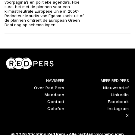
voorpagina’s en politieke agenda’s. Hoe
staat het met de plannen voor een
klimaatneutrale Europese Unie in 2050?
Redacteur Maurits van Egdom zocht uit of
de plannen omtrent de European Green
Deal nog op schema lopen.
NAVIGEER
MEER RED PERS
Over Red Pers
Nieuwsbrief
Meedoen
LinkedIn
Contact
Facebook
Colofon
Instagram
X
© 2026 Stichting Red Pers - Alle rechten voorbehouden