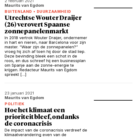
2 februari 2021
Maurits van Egdom
BUITENLAND
•
DUURZAAMHEID
Utrechtse Wouter Draijer
(26) verovert Spaanse
zonnepanelenmarkt
In 2018 vertrok Wouter Draijer, ondernemer
in hart en nieren, naar Barcelona voor zijn
master. “Waar zijn de zonnepanelen?”
vroeg hij zich af toen hij door de stad liep.
Deze bevinding bleek een schot in de
roos, en dus schreef hij een businessplan
om Spanje aan de zonne-energie te
krijgen. Redacteur Maurits van Egdom
spreekt […]
23 januari 2021
Maurits van Egdom
POLITIEK
Hoe het klimaat een
prioriteit bleef, ondanks
de coronacrisis
De impact van de coronacrisis verdreef de
klimaatverandering even van de