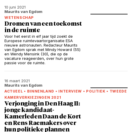
10 juni 2021
Maurits van Egdom
WETENSCHAP
Dromen van een toekomst
in de ruimte
Voor het eerst in elf jaar tijd zoekt de
Europese ruimtevaartorganisatie ESA
nieuwe astronauten. Redacteur Maurits
van Egdom sprak met Mindy Howard (55)
en Wendy Mensink (30), die op de
vacature reageerden, over hun grote
passie voor de ruimte.
16 maart 2021
Maurits van Egdom
ACTUEEL
•
BINNENLAND
•
INTERVIEW
•
POLITIEK
•
TWEEDE
KAMERVERKIEZINGEN 2021
Verjonging in Den Haag II:
jonge kandidaat-
Kamerleden Daan de Kort
en Rens Raemakers over
hun politieke plannen