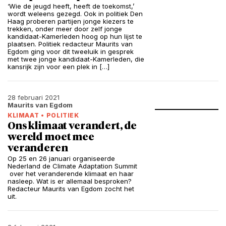
‘Wie de jeugd heeft, heeft de toekomst,’
wordt weleens gezegd. Ook in politiek Den
Haag proberen partijen jonge kiezers te
trekken, onder meer door zelf jonge
kandidaat-Kamerleden hoog op hun lijst te
plaatsen. Politiek redacteur Maurits van
Egdom ging voor dit tweeluik in gesprek
met twee jonge kandidaat-Kamerleden, die
kansrijk zijn voor een plek in […]
28 februari 2021
Maurits van Egdom
KLIMAAT
•
POLITIEK
Ons klimaat verandert, de
wereld moet mee
veranderen
Op 25 en 26 januari organiseerde​
Nederland de Climate Adaptation Summit​
over het veranderende klimaat en haar
nasleep. Wat is er allemaal besproken?
Redacteur Maurits van Egdom zocht het
uit.