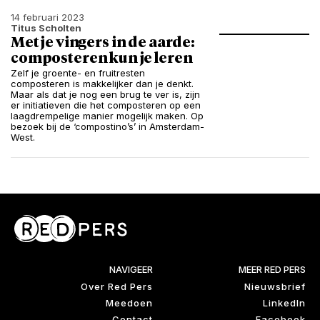
14 februari 2023
Titus Scholten
Met je vingers in de aarde:
composteren kun je leren
Zelf je groente- en fruitresten
composteren is makkelijker dan je denkt.
Maar als dat je nog een brug te ver is, zijn
er initiatieven die het composteren op een
laagdrempelige manier mogelijk maken. Op
bezoek bij de ‘compostino’s’ in Amsterdam-
West.
NAVIGEER
MEER RED PERS
Over Red Pers
Nieuwsbrief
Meedoen
LinkedIn
Contact
Facebook