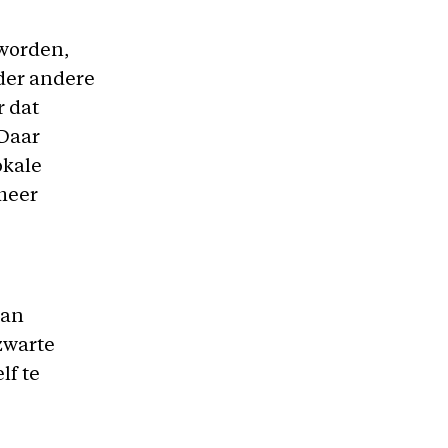
eworden,
der andere
r dat
 Daar
okale
 meer
kan
zwarte
lf te