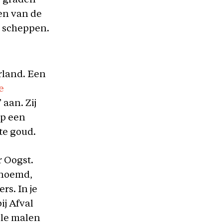
0 graden
en van de
e scheppen.
rland. Een
e
 aan. Zij
op een
te goud.
r Oogst.
enoemd,
s. In je
ij Afval
ele malen