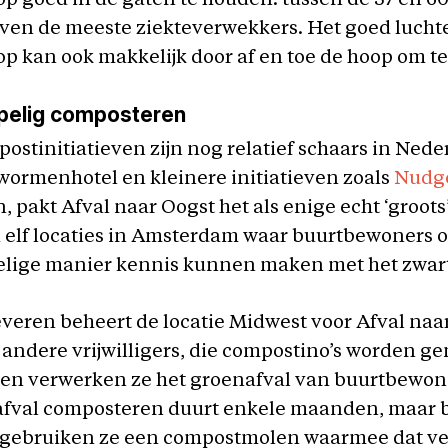
 goed in de gaten te houden: tussen de 57 en 6
rven de meeste ziekteverwekkers. Het goed lucht
 kan ook makkelijk door af en toe de hoop om t
elig composteren
ostinitiatieven zijn nog relatief schaars in Nede
ormenhotel en kleinere initiatieven zoals
Nudg
 pakt Afval naar Oogst het als enige echt ‘groots’
 elf locaties in Amsterdam waar buurtbewoners 
lige manier kennis kunnen maken met het zwar
eren beheert de locatie Midwest voor Afval naa
andere vrijwilligers, die compostino’s worden g
en verwerken ze het groenafval van buurtbewoner
afval composteren duurt enkele maanden, maar b
 gebruiken ze een compostmolen waarmee dat v