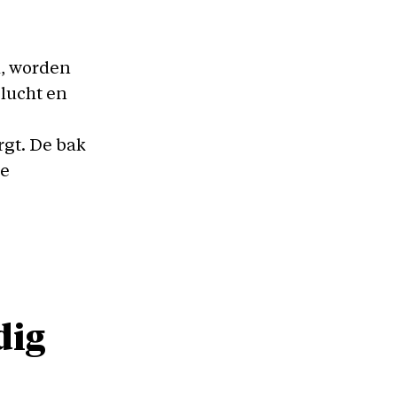
m, worden
lucht en
rgt. De bak
le
dig