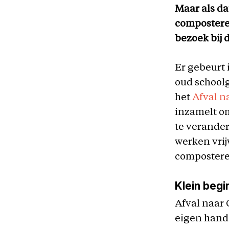
Maar als dat
compostere
bezoek bij 
Er gebeurt 
oud school
het
Afval n
inzamelt om
te verander
werken vrij
compostere
Klein begi
Afval naar
eigen hande