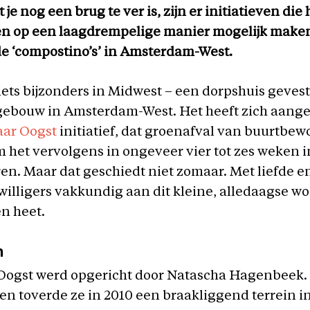
 je nog een brug te ver is, zijn er initiatieven die 
n op een laagdrempelige manier mogelijk make
de ‘compostino’s’ in Amsterdam-West.
iets bijzonders in Midwest – een dorpshuis gevest
gebouw in Amsterdam-West. Het heeft zich aanges
aar Oogst
initiatief, dat groenafval van buurtbew
 het vervolgens in ongeveer vier tot zes weken 
en. Maar dat geschiedt niet zomaar. Met liefde en
willigers vakkundig aan dit kleine, alledaagse w
n heet.
n
 Oogst werd opgericht door Natascha Hagenbeek.
n toverde ze in 2010 een braakliggend terrein i