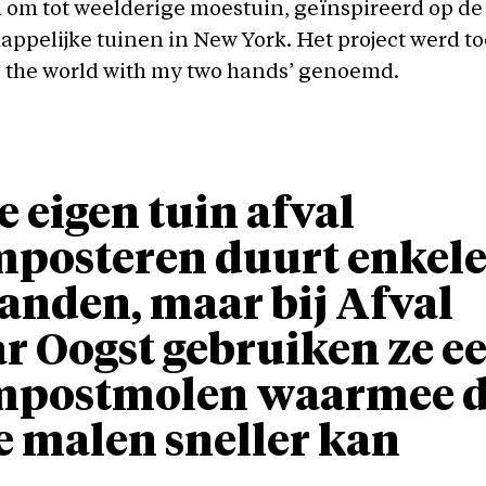
om tot weelderige moestuin, geïnspireerd op de
pelijke tuinen in New York. Het project werd toe
 the world with my two hands’ genoemd.
je eigen tuin afval
posteren duurt enkel
nden, maar bij Afval
r Oogst gebruiken ze e
mpostmolen waarmee d
e malen sneller kan