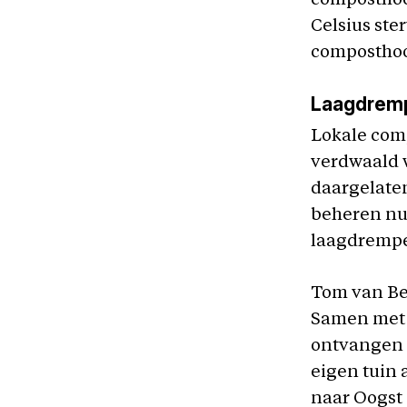
composthoop
Celsius ste
composthoop
Laagdremp
Lokale comp
verdwaald w
daargelaten,
beheren nu
laagdrempe
Tom van Bev
Samen met 
ontvangen 
eigen tuin 
naar Oogst