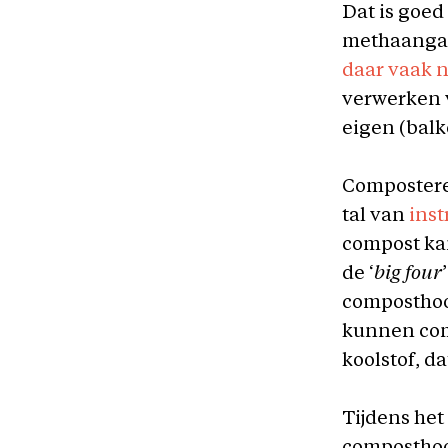
Dat is goed
methaangas
daar vaak n
verwerken v
eigen (balk
Composteren
tal van
inst
compost ka
de ‘
big four
composthoo
kunnen comp
koolstof, d
Tijdens het