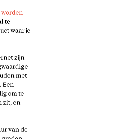
n worden
l te
uct waar je
rnet zijn
ogwaardige
ouden met
l. Een
ig om te
 zit, en
uur van de