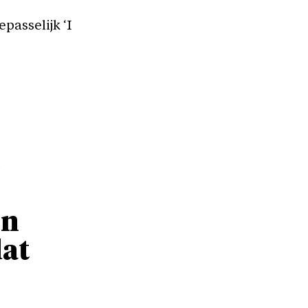
passelijk ‘I
e
en
at