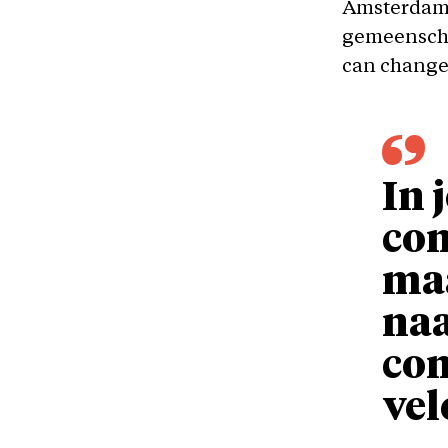
Amsterdam 
gemeenschap
can change
In 
com
maa
naa
co
vel