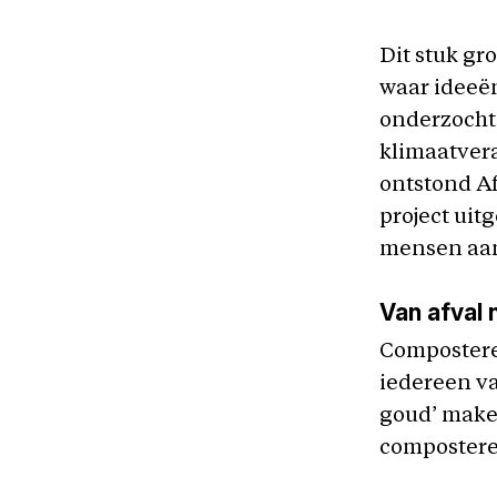
Dit stuk gr
waar ideeë
onderzocht 
klimaatver
ontstond Af
project uit
mensen aan
Van afval 
Composteren
iedereen va
goud’ maken
composteren