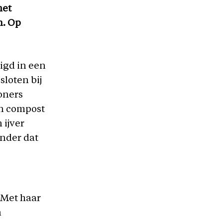
het
n. Op
igd in een
loten bij
oners
in compost
 ijver
onder dat
 Met haar
n