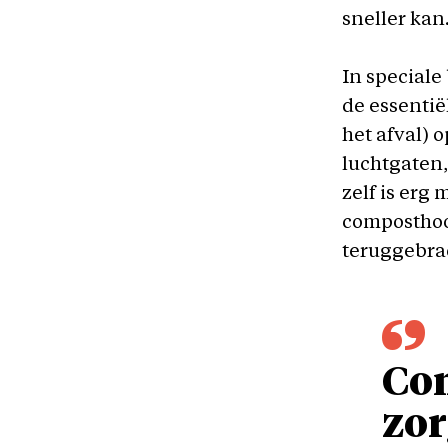
sneller kan
In speciale
de essenti
het afval) o
luchtgaten,
zelf is erg 
composthoo
teruggebrac
Com
zor