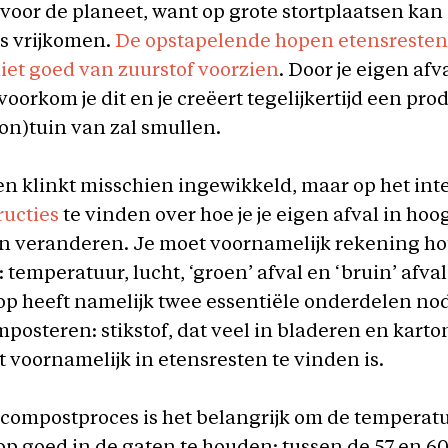
 voor de planeet, want op grote stortplaatsen kan
 vrijkomen.
De opstapelende hopen etensreste
iet goed van zuurstof voorzien
. Door je eigen afva
oorkom je dit en je creëert tegelijkertijd een prod
on)tuin van zal smullen.
 klinkt misschien ingewikkeld, maar op het inte
ructies
te vinden over hoe je je eigen afval in ho
n veranderen. Je moet voornamelijk rekening h
’: temperatuur, lucht, ‘groen’ afval en ‘bruin’ afva
p heeft namelijk twee essentiële onderdelen nod
osteren: stikstof, dat veel in bladeren en karton
at voornamelijk in etensresten te vinden is.
 compostproces is het belangrijk om de temperat