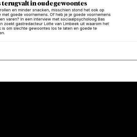
 terugvalt in oude gewoontes
rollen en minder snacken, misschien stond het ook op
tje met goede voornemens. Of heb je je goede voornemens
ten varen? In een interview met sociaalpsycholoog Bas
n zoekt gastredacteur Lotte van Limbeek uit waarom het
jk is om slechte gewoontes los te laten en goede te
en.