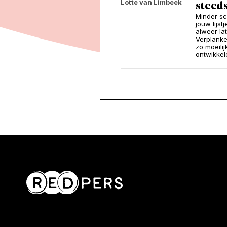
Lotte van Limbeek
steeds
Minder sc
jouw lijs
alweer la
Verplanke
zo moeili
ontwikkel