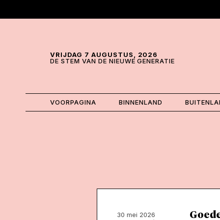
Skip and go to content
Directly to navigation
VRIJDAG 7 AUGUSTUS, 2026
DE STEM VAN DE NIEUWE GENERATIE
VOORPAGINA
BINNENLAND
BUITENL
Goede
30 mei 2026