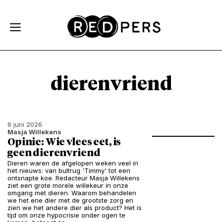
Skip and go to content
Directly to navigation
dierenvriend
6 juni 2026
Masja Willekens
Opinie: Wie vlees eet, is
geen dierenvriend
Dieren waren de afgelopen weken veel in
het nieuws: van bultrug 'Timmy' tot een
ontsnapte koe. Redacteur Masja Willekens
ziet een grote morele willekeur in onze
omgang met dieren. Waarom behandelen
we het ene dier met de grootste zorg en
zien we het andere dier als product? Het is
tijd om onze hypocrisie onder ogen te