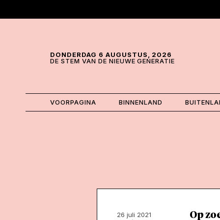
Skip and go to content
Directly to navigation
DONDERDAG 6 AUGUSTUS, 2026
DE STEM VAN DE NIEUWE GENERATIE
VOORPAGINA
BINNENLAND
BUITENL
Op zoe
26 juli 2021