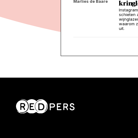
Marlies de Baare
kring
Instagram
schieten 
wijnglaze
waarom zi
uit.