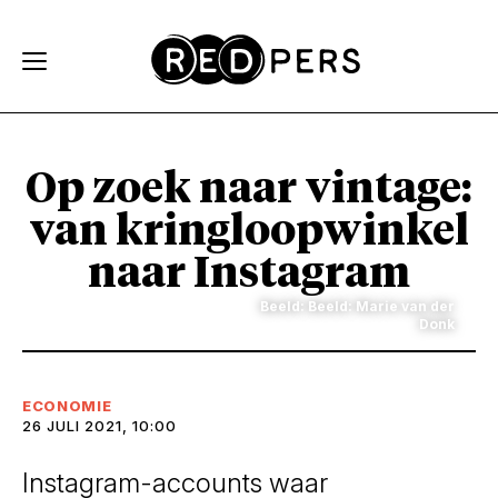
Skip and go to content
Directly to navigation
Op zoek naar vintage:
van kringloopwinkel
naar Instagram
Beeld: Beeld: Marie van der
Donk
ECONOMIE
26 JULI 2021, 10:00
Instagram-accounts waar