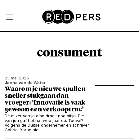
Skip and go to content
Directly to navigation
consument
23 mei 2026
Janna van de Water
Waarom je nieuwe spullen
sneller stukgaan dan
vroeger: ‘Innovatie is vaak
gewoon een verkooptruc’
De mixer van je oma draait nog altijd. Die
van jou gaf het na twee jaar op. Toeval?
Volgens de Duitse ondernemer en schrijver
Gabriel Yoran niet.