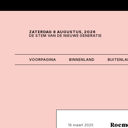
Skip and go to content
Directly to navigation
ZATERDAG 8 AUGUSTUS, 2026
DE STEM VAN DE NIEUWE GENERATIE
VOORPAGINA
BINNENLAND
BUITENL
Roeme
19 maart 2025