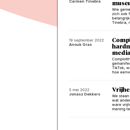
Carmen Tinebra
museu
Wie genie
zich ook 
belangrij
Tinebra, 
Complo
19 september 2022
Anouk Gras
hardn
medi
Complotth
gemanifes
TikTok, w
hoe eenvo
Vrijhe
5 mei 2022
Jonasz Dekkers
We staan e
wat ander
ware vrij
mening te