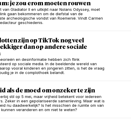
m: je zou erom moeten rouwen
t van Gladiator II en uitkijkt naar Nolans Odyssey, moet
flink gaan bekommeren om de diefstal van de
kste archeologische vondst van Roemenië. Vindt Carmen
redacteur geschiedenis.
tten zijn op TikTok nog veel
ekkiger dan op andere sociale
a
eorieën en desinformatie hebben zich flink
teerd op sociale media. In de beeldende wereld van
aarop vooral kinderen en jongeren zitten, is het de vraag
udig je in de complothoek belandt.
id als de moed om onzeker te zijn
rbij stil op 5 mei, maar vrijheid betekent voor iedereen
s. Zeker in een gepolariseerde samenleving. Maar wat is
heid nu daadwerkelijk? Is het misschien de ruimte om van
 kunnen veranderen en om niet te weten?