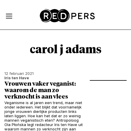
Skip and go to content
Directly to navigation
carol j adams
12 februari 2021
Iris ten Have
Vrouwen vaker veganist:
waarom de man zo
verknocht is aan vlees
Veganisme is al jaren een trend, maar niet
onder iedereen. Het blijkt dat voornamelijk
jonge vrouwen dierlijke producten links
laten liggen. Hoe kan het dat er zo weinig
mannen veganistisch eten? Antropoloog
Ola Płońska legt redacteur Iris ten Have uit
waarom mannen zo verknocht zijn aan