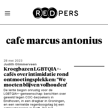
Skip and go to content
Directly to navigation
cafe marcus antonius
28 mei 2023
Judith Glimmerveen
Kroegbazen LGBTQIA+-
cafés over intimidatie rond
ontmoetingsplekken: ‘We
moeten blijven volhouden’
De lente begon onrustig voor de
LGBTQIA+-gemeenschap: berichten over
geweld tegen COC-bezoekers in
Eindhoven, in een dragbar in Groningen,
en een vernielde regenboogvlag bij een