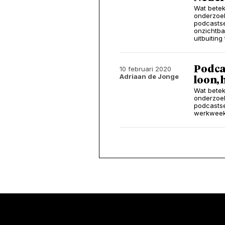
Wat betek
onderzoek
podcastse
onzichtba
uitbuiting
Podca
10 februari 2020
Adriaan de Jonge
loon, 
Wat betek
onderzoek
podcastse
werkweek