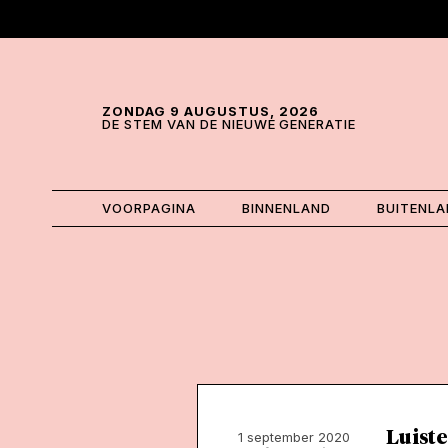
Skip and go to content
Directly to navigation
ZONDAG 9 AUGUSTUS, 2026
DE STEM VAN DE NIEUWE GENERATIE
VOORPAGINA
BINNENLAND
BUITENL
Luiste
1 september 2020