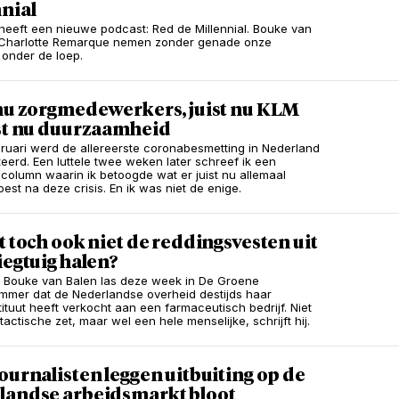
nial
heeft een nieuwe podcast: Red de Millennial. Bouke van
 Charlotte Remarque nemen zonder genade onze
 onder de loep.
 nu zorgmedewerkers, juist nu KLM
ist nu duurzaamheid
ruari werd de allereerste coronabesmetting in Nederland
eerd. Een luttele twee weken later schreef ik een
column waarin ik betoogde wat er juist nu allemaal
est na deze crisis. En ik was niet de enige.
t toch ook niet de reddingsvesten uit
iegtuig halen?
 Bouke van Balen las deze week in De Groene
mer dat de Nederlandse overheid destijds haar
tituut heeft verkocht aan een farmaceutisch bedrijf. Niet
actische zet, maar wel een hele menselijke, schrijft hij.
ournalisten leggen uitbuiting op de
landse arbeidsmarkt bloot