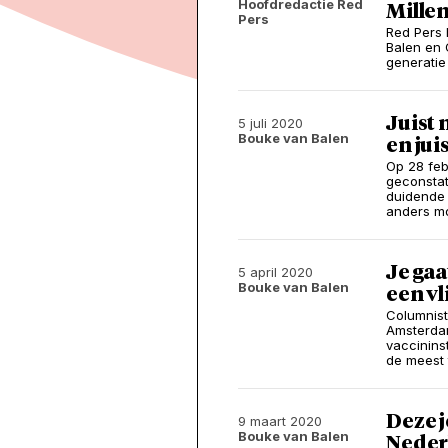
Hoofdredactie Red
Millen
Pers
Red Pers 
Balen en
generatie
Juist
5 juli 2020
Bouke van Balen
en ju
Op 28 feb
geconstat
duidende 
anders mo
Je gaa
5 april 2020
Bouke van Balen
een vl
Columnist
Amsterdam
vaccinins
de meest t
Deze j
9 maart 2020
Bouke van Balen
Neder