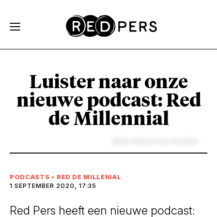
Skip and go to content
Directly to navigation
Luister naar onze
nieuwe podcast: Red
de Millennial
Beeld: Artwork: Roos Vervelde
PODCASTS
•
RED DE MILLENIAL
1 SEPTEMBER 2020, 17:35
Red Pers heeft een nieuwe podcast: