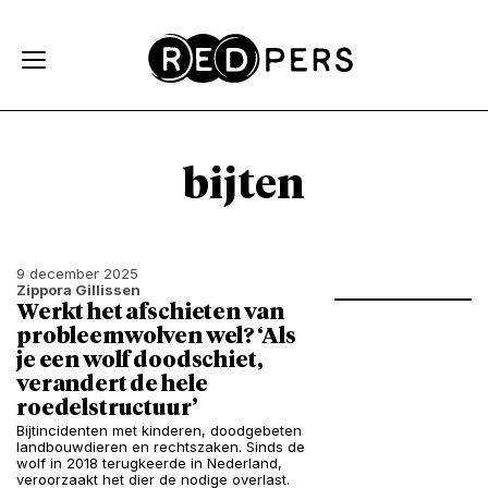
Skip and go to content
Directly to navigation
bijten
9 december 2025
Zippora Gillissen
Werkt het afschieten van
probleemwolven wel? ‘Als
je een wolf doodschiet,
verandert de hele
roedelstructuur’
Bijtincidenten met kinderen, doodgebeten
landbouwdieren en rechtszaken. Sinds de
wolf in 2018 terugkeerde in Nederland,
veroorzaakt het dier de nodige overlast.