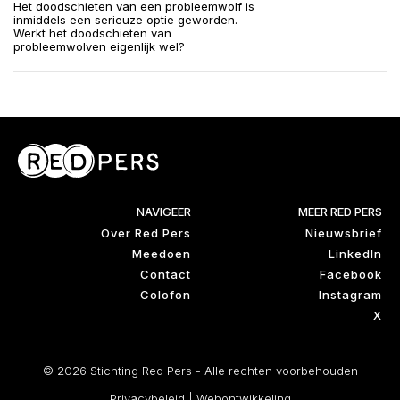
Het doodschieten van een probleemwolf is
inmiddels een serieuze optie geworden.
Werkt het doodschieten van
probleemwolven eigenlijk wel?
NAVIGEER
MEER RED PERS
Over Red Pers
Nieuwsbrief
Meedoen
LinkedIn
Contact
Facebook
Colofon
Instagram
X
© 2026 Stichting Red Pers - Alle rechten voorbehouden
Privacybeleid
|
Webontwikkeling