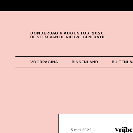
Skip and go to content
Directly to navigation
DONDERDAG 6 AUGUSTUS, 2026
DE STEM VAN DE NIEUWE GENERATIE
VOORPAGINA
BINNENLAND
BUITENL
Vrijhe
5 mei 2022