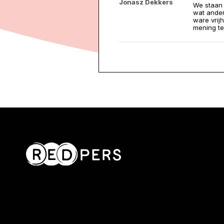
Jonasz Dekkers
We staan e
wat ander
ware vrij
mening te