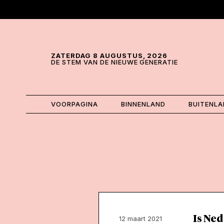
Skip and go to content
Directly to navigation
ZATERDAG 8 AUGUSTUS, 2026
DE STEM VAN DE NIEUWE GENERATIE
VOORPAGINA
BINNENLAND
BUITENL
Is Ne
12 maart 2021