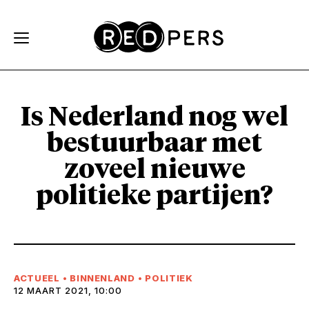
Skip and go to content
Directly to navigation
Is Nederland nog wel
bestuurbaar met
zoveel nieuwe
politieke partijen?
ACTUEEL
•
BINNENLAND
•
POLITIEK
12 MAART 2021, 10:00