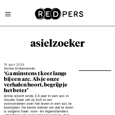
Skip and go to content
Directly to navigation
asielzoeker
18 april 2026
Sirma Ordanovski
‘Ga minstens 1 keer langs
bij een azc. Als je onze
verhalen hoort, begrijp je
het beter’
Annie woont sinds 2,5 jaar in een azc in
Gouda. Daar zet zij zich in om
vooroordelen over het leven in een azc te
bestrijden. De beste manier om dat te doen
is volgens haar: voor- én tegenstanders