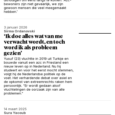
uitnodigen om eens langs te komen. ‘Azc-
bewoners zijn niet gevaarlijk, we zijn
gewoon mensen die veel meegemaakt
hebben.’
3 januari 2026
Sirma Ordanovski
‘Ik doe alles wat van me
verwacht wordt, en toch
word ik als probleem
gezien’
Yusuf (23) vluchtte in 2019 uit Turkije en
bouwde vanuit een azc in Friesland een
nieuw leven op in Nederland. Nu hij
studeert en voor het eerst mocht stemmen,
volgt hij de Nederlandse politiek op de
voet. Het verhardende debat over asiel en
de opkomst van extreemrechts raken hem
persoonlijk. “Er wordt gedaan alsof
vluchtelingen de oorzaak zijn van alle
problemen."
14 maart 2025
Sura Yacoub