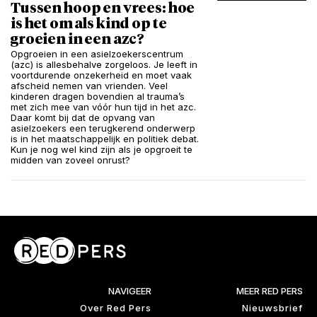
Tussen hoop en vrees: hoe
is het om als kind op te
groeien in een azc?
Opgroeien in een asielzoekerscentrum
(azc) is allesbehalve zorgeloos. Je leeft in
voortdurende onzekerheid en moet vaak
afscheid nemen van vrienden. Veel
kinderen dragen bovendien al trauma’s
met zich mee van vóór hun tijd in het azc.
Daar komt bij dat de opvang van
asielzoekers een terugkerend onderwerp
is in het maatschappelijk en politiek debat.
Kun je nog wel kind zijn als je opgroeit te
midden van zoveel onrust?
NAVIGEER
MEER RED PERS
Over Red Pers
Nieuwsbrief