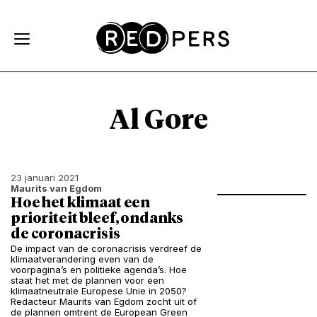
Skip and go to content
Directly to navigation
Al Gore
23 januari 2021
Maurits van Egdom
Hoe het klimaat een
prioriteit bleef, ondanks
de coronacrisis
De impact van de coronacrisis verdreef de
klimaatverandering even van de
voorpagina’s en politieke agenda’s. Hoe
staat het met de plannen voor een
klimaatneutrale Europese Unie in 2050?
Redacteur Maurits van Egdom zocht uit of
de plannen omtrent de European Green