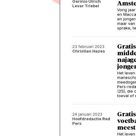
Gerinio Ulrich
Amste
Levar Triebel
Vorig jaa
en Macca
en jonger
maar van 
sprake, t
Gratis
23 februari 2023
Christian Hazes
midden
najage
jonge
Het leven 
maneschij
meedogenl
Pers-reda
(25), die
toeval of 
Gratis
24 januari 2023
Hoofdredactie Red
voetba
Pers
meest
Het leven