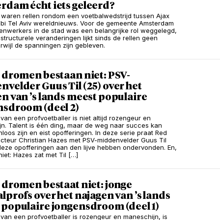
rdam écht iets geleerd?
r waren rellen rondom een voetbalwedstrijd tussen Ajax
bi Tel Aviv wereldnieuws. Voor de gemeente Amsterdam
enwerkers in de stad was een belangrijke rol weggelegd,
structurele veranderingen lijkt sinds de rellen geen
erwijl de spanningen zijn gebleven.
 dromen bestaan niet: PSV-
velder Guus Til (25) over het
n van ’s lands meest populaire
nsdroom (deel 2)
van een profvoetballer is niet altijd rozengeur en
n. Talent is één ding, maar de weg naar succes kan
oos zijn en eist opofferingen. In deze serie praat Red
cteur Christian Hazes met PSV-middenvelder Guus Til
 deze opofferingen aan den lijve hebben ondervonden. En,
niet: Hazes zat met Til […]
 dromen bestaat niet: jonge
lprofs over het najagen van ’s lands
 populaire jongensdroom (deel 1)
 van een profvoetballer is rozengeur en maneschijn, is