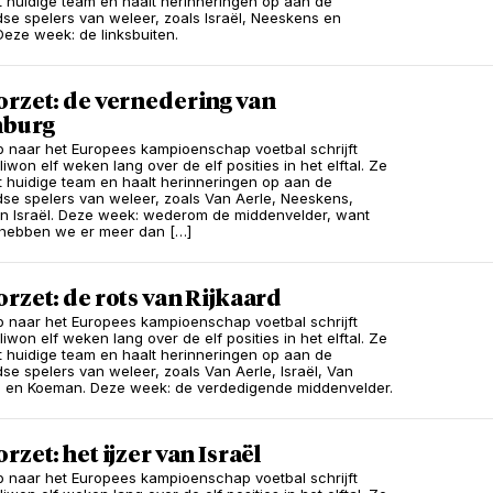
et huidige team en haalt herinneringen op aan de
se spelers van weleer, zoals Israël, Neeskens en
 Deze week: de linksbuiten.
orzet: de vernedering van
nburg
p naar het Europees kampioenschap voetbal schrijft
liwon elf weken lang over de elf posities in het elftal. Ze
et huidige team en haalt herinneringen op aan de
se spelers van weleer, zoals Van Aerle, Neeskens,
en Israël. Deze week: wederom de middenvelder, want
 hebben we er meer dan […]
rzet: de rots van Rijkaard
p naar het Europees kampioenschap voetbal schrijft
liwon elf weken lang over de elf posities in het elftal. Ze
et huidige team en haalt herinneringen op aan de
se spelers van weleer, zoals Van Aerle, Israël, Van
 en Koeman. Deze week: de verdedigende middenvelder.
rzet: het ijzer van Israël
p naar het Europees kampioenschap voetbal schrijft