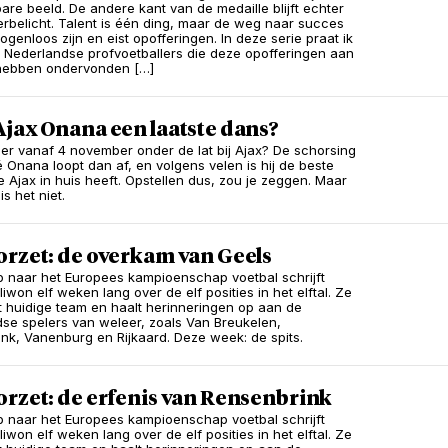
are beeld. De andere kant van de medaille blijft echter
rbelicht. Talent is één ding, maar de weg naar succes
genloos zijn en eist opofferingen. In deze serie praat ik
 Nederlandse profvoetballers die deze opofferingen aan
 hebben ondervonden […]
jax Onana een laatste dans?
 er vanaf 4 november onder de lat bij Ajax? De schorsing
 Onana loopt dan af, en volgens velen is hij de beste
e Ajax in huis heeft. Opstellen dus, zou je zeggen. Maar
is het niet.
orzet: de overkam van Geels
p naar het Europees kampioenschap voetbal schrijft
liwon elf weken lang over de elf posities in het elftal. Ze
et huidige team en haalt herinneringen op aan de
se spelers van weleer, zoals Van Breukelen,
nk, Vanenburg en Rijkaard. Deze week: de spits.
orzet: de erfenis van Rensenbrink
p naar het Europees kampioenschap voetbal schrijft
liwon elf weken lang over de elf posities in het elftal. Ze