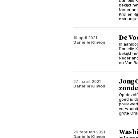
Danielle K
bekijkt h
Nederland
Krol en R
natuurlijk
De Voo
10 april 2021
Danielle Kliwon
In aanloo
Danielle K
bekijkt h
Nederland
en Van Ba
Jong 
27 maart 2021
Danielle Kliwon
zonder
Op dezelf
goed is d
pouleweds
verwacht
grote Ora
Was hi
26 februari 2021
Danielle Kliwon