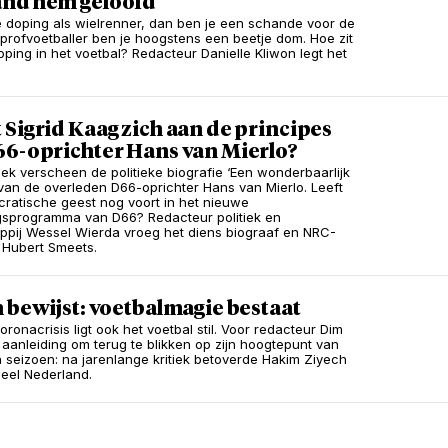
nd hem geloofd
e doping als wielrenner, dan ben je een schande voor de
s profvoetballer ben je hoogstens een beetje dom. Hoe zit
oping in het voetbal? Redacteur Danielle Kliwon legt het
Sigrid Kaag zich aan de principes
66-oprichter Hans van Mierlo?
ek verscheen de politieke biografie ‘Een wonderbaarlijk
’ van de overleden D66-oprichter Hans van Mierlo. Leeft
cratische geest nog voort in het nieuwe
gsprogramma van D66? Redacteur politiek en
pij Wessel Wierda vroeg het diens biograaf en NRC-
 Hubert Smeets.
 bewijst: voetbalmagie bestaat
ronacrisis ligt ook het voetbal stil. Voor redacteur Dim
aanleiding om terug te blikken op zijn hoogtepunt van
 seizoen: na jarenlange kritiek betoverde Hakim Ziyech
heel Nederland.