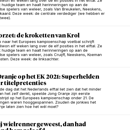
liwon elf weken lang over de elf posities in het elftal. Ze
et huidige team en haalt herinneringen op aan de
se spelers van weleer, zoals Van Breukelen, Neeskens,
ijkaard. Deze week: de centrale verdediger (we hebben er
 twee).
rzet: de kroketten van Krol
p naar het Europees kampioenschap voetbal schrijft
liwon elf weken lang over de elf posities in het elftal. Ze
et huidige team en haalt herinneringen op aan de
se spelers van weleer, zoals Cruijff, Neeskens, Koeman
sten. Deze week: de linksachter.
Oranje op het EK 2021: Superhelden
 titelpretenties
de dag dat het Nederlands elftal liet zien dat het minder
an het zelf denkt, speelde Jong Oranje zijn eerste
trijd op het Europees kampioenschap onder 21. De
ingen waren hooggespannen. Zouden de jonkies het
nje laten zien hoe het wél moet?
j wielrenner geweest, dan had