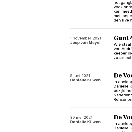
het gangb
vaak onde
kan meedo
met jonge
den lijve
Gunt A
1 november 2021
Joep van Meyel
Wie staat
van André
keeper di
zo simpel 
De Vo
5 juni 2021
Danielle Kliwon
In aanloo
Danielle K
bekijkt h
Nederland
Rensenbri
De Vo
30 mei 2021
Danielle Kliwon
In aanloo
Danielle K