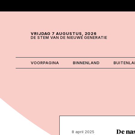
Skip and go to content
Directly to navigation
VRIJDAG 7 AUGUSTUS, 2026
DE STEM VAN DE NIEUWE GENERATIE
VOORPAGINA
BINNENLAND
BUITENL
De nas
8 april 2025