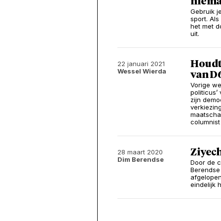
niema
Gebruik j
sport. Al
het met d
uit.
Houdt 
22 januari 2021
Wessel Wierda
van D
Vorige we
politicus
zijn demo
verkiezin
maatschap
columnist
Ziyech
28 maart 2020
Dim Berendse
Door de co
Berendse 
afgelopen
eindelijk 