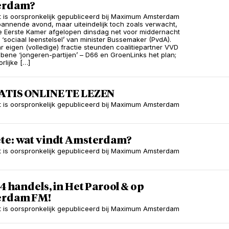
erdam?
ht is oorspronkelijk gepubliceerd bij Maximum Amsterdam
annende avond, maar uiteindelijk toch zoals verwacht,
 Eerste Kamer afgelopen dinsdag net voor middernacht
t ‘sociaal leenstelsel’ van minister Bussemaker (PvdA).
r eigen (volledige) fractie steunden coalitiepartner VVD
 bene ‘jongeren-partijen’ – D66 en GroenLinks het plan;
rlijke […]
ATIS ONLINE TE LEZEN
ht is oorspronkelijk gepubliceerd bij Maximum Amsterdam
te: wat vindt Amsterdam?
ht is oorspronkelijk gepubliceerd bij Maximum Amsterdam
24 handels, in Het Parool & op
erdam FM!
ht is oorspronkelijk gepubliceerd bij Maximum Amsterdam