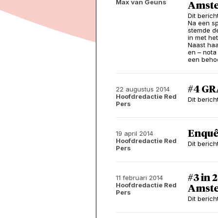
Max van Geuns
Amst
Dit beric
Na een sp
stemde de
in met he
Naast haa
en – nota
een behoo
#4 GR
22 augustus 2014
Hoofdredactie Red
Dit beric
Pers
Enquê
19 april 2014
Hoofdredactie Red
Dit beric
Pers
#3 in 
11 februari 2014
Hoofdredactie Red
Amst
Pers
Dit beric