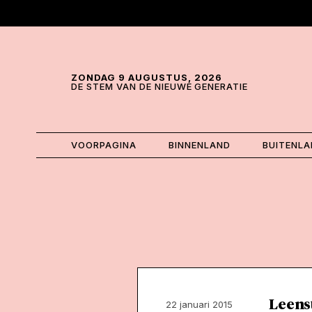
Skip and go to content
Directly to navigation
ZONDAG 9 AUGUSTUS, 2026
DE STEM VAN DE NIEUWE GENERATIE
VOORPAGINA
BINNENLAND
BUITENL
Leenst
22 januari 2015