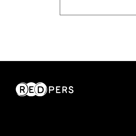
Berichten
paginering