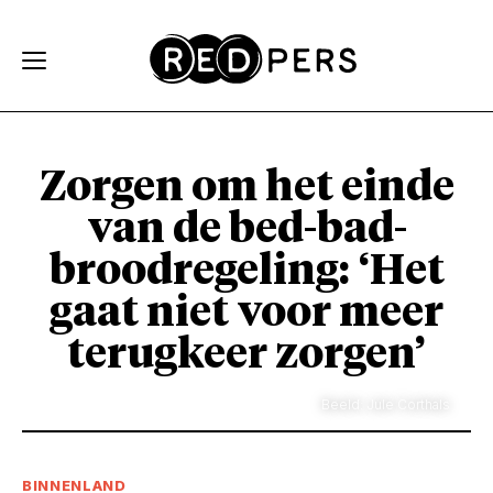
Skip and go to content
Directly to navigation
Zorgen om het einde
van de bed-bad-
broodregeling: ‘Het
gaat niet voor meer
terugkeer zorgen’
Beeld: Jule Corthals
BINNENLAND