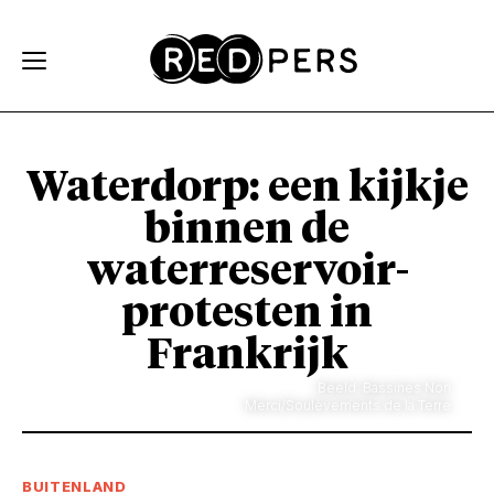
Skip and go to content
Directly to navigation
Waterdorp: een kijkje
binnen de
waterreservoir-
protesten in
Frankrijk
Beeld: Bassines Non
Merci/Soulèvements de la Terre
BUITENLAND