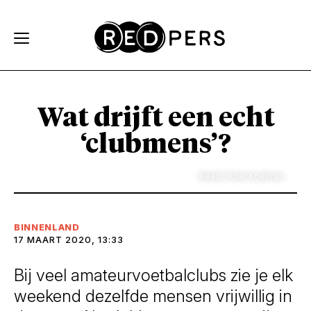
Skip and go to content
Directly to navigation
Wat drijft een echt
‘clubmens’?
Beeld: Roel Koelman
BINNENLAND
17 MAART 2020, 13:33
Bij veel amateurvoetbalclubs zie je elk
weekend dezelfde mensen vrijwillig in