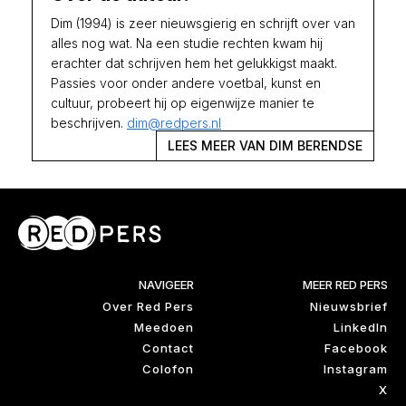
Dim (1994) is zeer nieuwsgierig en schrijft over van
alles nog wat. Na een studie rechten kwam hij
erachter dat schrijven hem het gelukkigst maakt.
Passies voor onder andere voetbal, kunst en
cultuur, probeert hij op eigenwijze manier te
beschrijven.
dim@redpers.nl
LEES MEER VAN DIM BERENDSE
NAVIGEER
MEER RED PERS
Over Red Pers
Nieuwsbrief
Meedoen
LinkedIn
Contact
Facebook
Colofon
Instagram
X