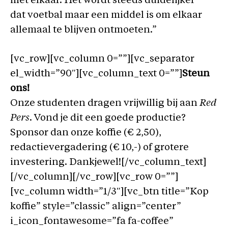
met elkaar. Het wordt steeds duidelijker
dat voetbal maar een middel is om elkaar
allemaal te blijven ontmoeten.”
[vc_row][vc_column 0=””][vc_separator
el_width=”90″][vc_column_text 0=””]
Steun
ons!
Onze studenten dragen vrijwillig bij aan
Red
Pers
. Vond je dit een goede productie?
Sponsor dan onze koffie (€ 2,50),
redactievergadering (€ 10,-) of grotere
investering. Dankjewel![/vc_column_text]
[/vc_column][/vc_row][vc_row 0=””]
[vc_column width=”1/3″][vc_btn title=”Kop
koffie” style=”classic” align=”center”
i_icon_fontawesome=”fa fa-coffee”