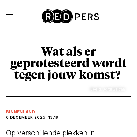
Skip and go to content
Directly to navigation
Wat als er
geprotesteerd wordt
tegen jouw komst?
Beeld: Jordi Beltrán
BINNENLAND
6 DECEMBER 2025, 13:18
Op verschillende plekken in