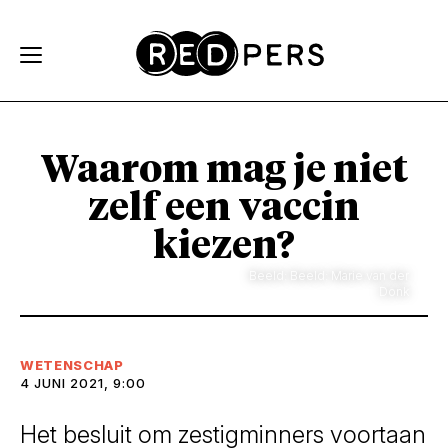
Skip and go to content
Directly to navigation
Waarom mag je niet
zelf een vaccin
kiezen?
Beeld: Beeld: Marie van der
Donk
WETENSCHAP
4 JUNI 2021, 9:00
Het besluit om zestigminners voortaan