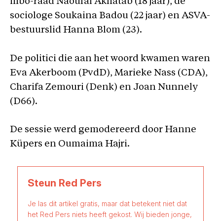
mbo-raad Naoufal Akhatab (18 jaar), de
sociologe Soukaina Badou (22 jaar) en ASVA-
bestuurslid Hanna Blom (23).
De politici die aan het woord kwamen waren
Eva Akerboom (PvdD), Marieke Nass (CDA),
Charifa Zemouri (Denk) en Joan Nunnely
(D66).
De sessie werd gemodereerd door Hanne
Küpers en Oumaima Hajri.
Steun Red Pers
Je las dit artikel gratis, maar dat betekent niet dat
het Red Pers niets heeft gekost. Wij bieden jonge,