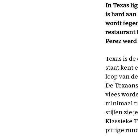
In Texas li
is hard aan
wordt tegen
restaurant 
Perez werd
Texas is de
staat kent 
loop van d
De Texaans
vlees word
minimaal tu
stijlen zie 
Klassieke T
pittige run