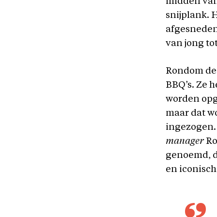
midden van
snijplank. 
afgesneden
van jong to
Rondom de s
BBQ’s. Ze 
worden opge
maar dat w
ingezogen. 
manager
Ro
genoemd, d
en iconisch