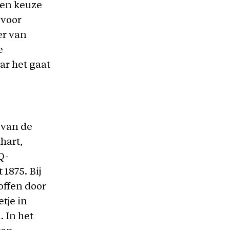
een keuze
 voor
er van
e
ar het gaat
 van de
hart,
Q-
 1875. Bij
offen door
tje in
. In het