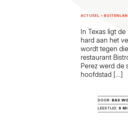
ACTUEEL
•
BUITENLA
In Texas ligt d
hard aan het ve
wordt tegen die
restaurant Bist
Perez werd de 
hoofdstad […]
DOOR:
BAS W
LEESTIJD:
6 M