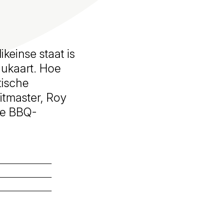
keinse staat is
nukaart. Hoe
tische
itmaster, Roy
de BBQ-