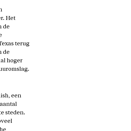
n
r. Het
n de
e
 Texas terug
n de
lal hoger
tuuromslag.
nish, een
 aantal
te steden.
oveel
che