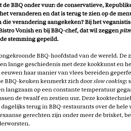
gt de BBQ onder vuur: de conservatieve, Republik
 het veranderen en dat is terug te zien op de me
 die verandering aangekeken? Bij het veganisti
Bistro Vonish en bij BBQ-chef, dat wil zeggen
pit
 de stemming gepeild.
 ongekroonde BBQ-hoofdstad van de wereld. De z
een lange geschiedenis met deze kookkunst en he
e eeuwen haar manier van vlees bereiden geperfe
e BBQ-keuken kenmerkt zich door
slow cooking
:
en langzaam op een constante temperatuur gega
ssen de twaalf en zestien uur. Deze kooktechni
je dagelijks terug in BBQ-restaurants over de hele
exaanse gerechten zijn onder meer de brisket, be
derworsten.