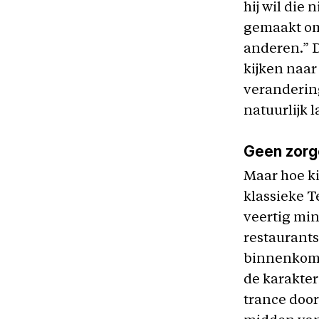
hij wil die
gemaakt om 
anderen.” D
kijken naar
verandering
natuurlijk 
Geen zorg
Maar hoe ki
klassieke T
veertig min
restaurants 
binnenkomst
de karakter
trance door