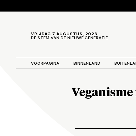
Skip and go to content
Directly to navigation
VRIJDAG 7 AUGUSTUS, 2026
DE STEM VAN DE NIEUWE GENERATIE
VOORPAGINA
BINNENLAND
BUITENL
Veganisme i