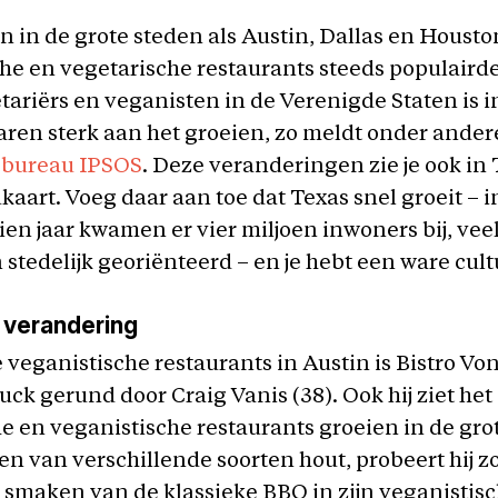
 in de grote steden als Austin, Dallas en Housto
he en vegetarische restaurants steeds populairde
tariërs en veganisten in de Verenigde Staten is i
aren sterk aan het groeien, zo meldt onder ander
sbureau IPSOS
. Deze veranderingen zie je ook in
aart. Voeg daar aan toe dat Texas snel groeit – i
ien jaar kwamen er vier miljoen inwoners bij, vee
 stedelijk georiënteerd – en je hebt een ware cul
verandering
 veganistische restaurants in Austin is Bistro Vo
ck gerund door Craig Vanis (38). Ook hij ziet het
e en veganistische restaurants groeien in de gro
en van verschillende soorten hout, probeert hij z
 smaken van de klassieke BBQ in zijn veganistis