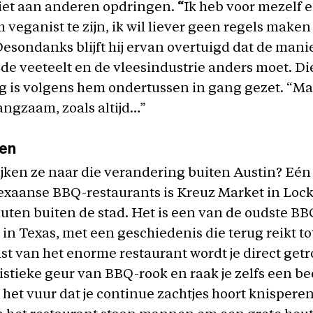
 niet aan anderen opdringen.
“
Ik heb voor mezelf 
veganist te zijn, ik wil liever geen regels maken
esondanks blijft hij ervan overtuigd dat de mani
 de veeteelt en de vleesindustrie anders moet. Di
 is volgens hem ondertussen in gang gezet. “Ma
langzaam, zoals altijd…”
en
jken ze naar die verandering buiten Austin? Eén
exaanse BBQ-restaurants is Kreuz Market in Lock
uten buiten de stad. Het is een van de oudste BB
in Texas, met een geschiedenis die terug reikt tot
 van het enorme restaurant wordt je direct getr
istieke geur van BBQ-rook en raak je zelfs een bee
 het vuur dat je continue zachtjes hoort knisperen