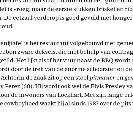
 het restaurant staan mannen om een grote hou
Het is vroeg, maar de eerste stukken brisket en ri
. De eetzaal verderop is goed gevuld met honger
t oud.
nijtafel is het restaurant volgebouwd met geme
hebben zware deksels, die met behulp van contra
tild. Het lijkt alsof het vuur naast de BBQ wordt
ordt door de trek van de enorme schoorstenen de
Achterin de zaak zit op een stoel
pitmaster
en
ge
y Perez (60). Hij wordt ook wel de Elvis Presley 
oor de inwoners van Lockhart. Met zijn lange b
e cowboyhoed waakt hij al sinds 1987 over de pits