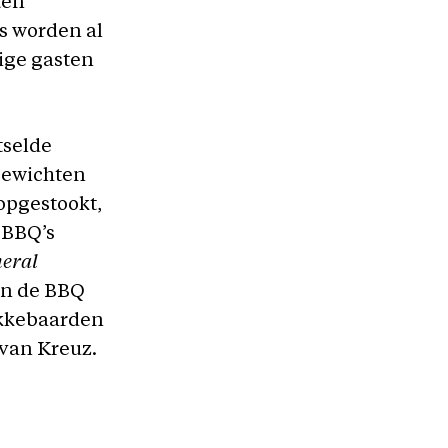
ten
bs worden al
ige gasten
tselde
gewichten
 opgestookt,
 BBQ’s
neral
van de BBQ
akkebaarden
 van Kreuz.