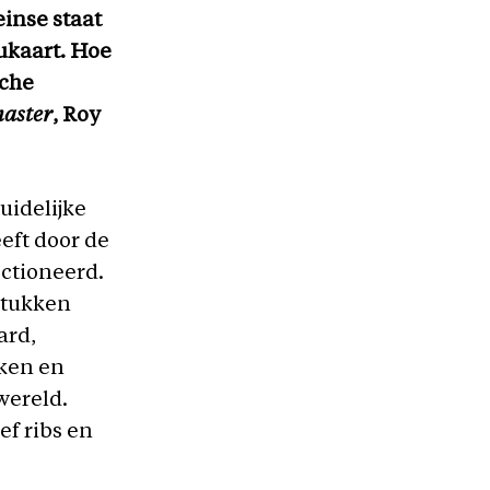
einse staat
nukaart. Hoe
sche
master
, Roy
uidelijke
eft door de
ctioneerd.
 stukken
ard,
eken en
 wereld.
ef ribs en