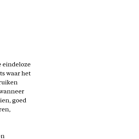
e eindeloze
ts waar het
bruiken
en wanneer
zien, goed
ren,
en