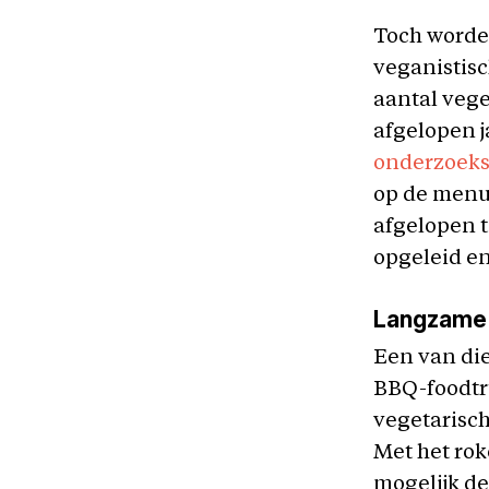
Toch worden
veganistisc
aantal vege
afgelopen j
onderzoek
op de menuk
afgelopen t
opgeleid en
Langzame 
Een van die
BBQ-foodtru
vegetarisch
Met het rok
mogelijk de