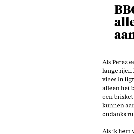
BBQ
all
aan
Als Perez e
lange rijen
vlees in lig
alleen het b
een brisket
kunnen aan
ondanks rui
Als ik hem 