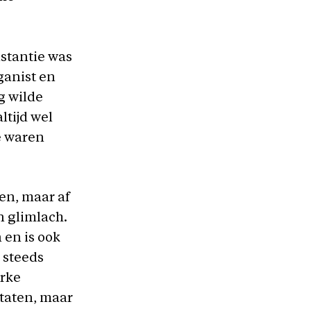
nstantie was
ganist en
g wilde
ltijd wel
e waren
en, maar af
n glimlach.
 en is ook
 steeds
erke
Staten, maar