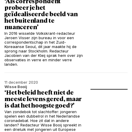
‘Als correspondent
probeer je het
geïdealiseerde beeld van
het buitenland te
nuanceren’
In 2016 wisselde Volkskrant-redacteur
Jeroen Visser zijn bureau in voor een
correspondentschap in het Zuid-
Koreaanse Seoul, dit jaar maakte hij de
sprong naar Stockholm. Redacteur
Jacobien van der Kleij sprak hem over zijn
observaties in verre en minder verre
landen.
11 december 2020
Wisse Booij
‘Het beleid heeft niet de
meeste levens gered, maar
is dat het hoogste goed?’
Van zondebok tot slachtoffer: jongeren
spelen een dubbelrol in het Nederlandse
coronadebat. Hoe zit dat in andere
landen? Redacteur Wisse Booij spreekt in
een drieluik met jongeren uit Europese