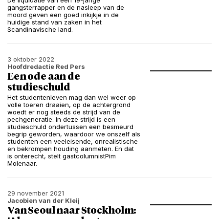
De liquidatie van een 19-jarige
gangsterrapper en de nasleep van de
moord geven een goed inkijkje in de
huidige stand van zaken in het
Scandinavische land.
3 oktober 2022
Hoofdredactie Red Pers
Een ode aan de
studieschuld
Het studentenleven mag dan wel weer op
volle toeren draaien, op de achtergrond
woedt er nog steeds de strijd van de
pechgeneratie. In deze strijd is een
studieschuld ondertussen een besmeurd
begrip geworden, waardoor we onszelf als
studenten een veeleisende, onrealistische
en bekrompen houding aanmeten. En dat
is onterecht, stelt gastcolumnistPim
Molenaar.
29 november 2021
Jacobien van der Kleij
Van Seoul naar Stockholm: