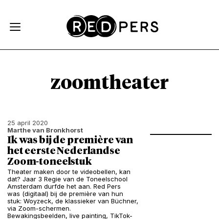
Skip and go to content
Directly to navigation
zoomtheater
25 april 2020
Marthe van Bronkhorst
Ik was bij de première van
het eerste Nederlandse
Zoom-toneelstuk
Theater maken door te videobellen, kan
dat? Jaar 3 Regie van de Toneelschool
Amsterdam durfde het aan. Red Pers
was (digitaal) bij de première van hun
stuk: Woyzeck, de klassieker van Büchner,
via Zoom-schermen.
Bewakingsbeelden, live painting, TikTok-