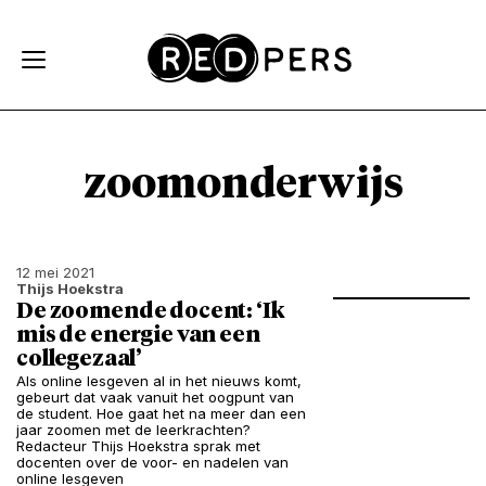
Skip and go to content
Directly to navigation
zoomonderwijs
12 mei 2021
Thijs Hoekstra
De zoomende docent: ‘Ik
mis de energie van een
collegezaal’
Als online lesgeven al in het nieuws komt,
gebeurt dat vaak vanuit het oogpunt van
de student. Hoe gaat het na meer dan een
jaar zoomen met de leerkrachten?
Redacteur Thijs Hoekstra sprak met
docenten over de voor- en nadelen van
online lesgeven