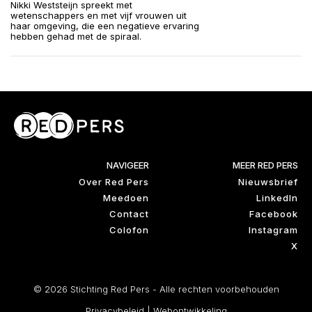
Nikki Weststeijn spreekt met
wetenschappers en met vijf vrouwen uit
haar omgeving, die een negatieve ervaring
hebben gehad met de spiraal.
NAVIGEER
MEER RED PERS
Over Red Pers
Nieuwsbrief
Meedoen
LinkedIn
Contact
Facebook
Colofon
Instagram
X
© 2026 Stichting Red Pers - Alle rechten voorbehouden
Privacybeleid
|
Webontwikkeling