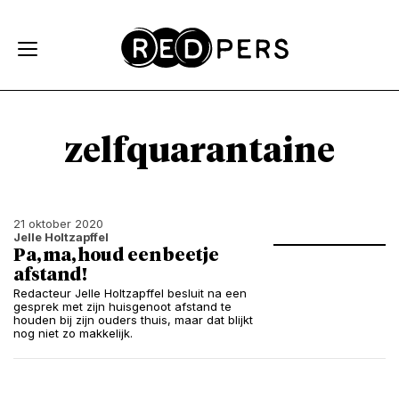
Skip and go to content
Directly to navigation
zelfquarantaine
21 oktober 2020
Jelle Holtzapffel
Pa, ma, houd een beetje
afstand!
Redacteur Jelle Holtzapffel besluit na een
gesprek met zijn huisgenoot afstand te
houden bij zijn ouders thuis, maar dat blijkt
nog niet zo makkelijk.