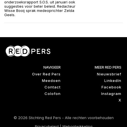
onderzoeksrapport S.O.S. uit januari ook
suggesties voor beter beleid. Redacteur
Wisse Booij sprak medeoprichter Zelda
Geels.
NAVIGEER
MEER RED PERS
Over Red Pers
Nieuwsbrief
Meedoen
LinkedIn
Contact
Facebook
Colofon
Instagram
X
© 2026 Stichting Red Pers - Alle rechten voorbehouden
Privacybeleid
|
Webontwikkeling