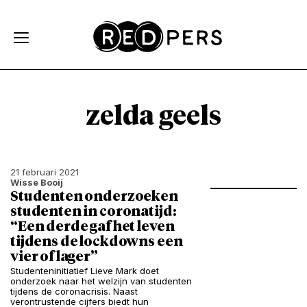
Skip and go to content
Directly to navigation
zelda geels
21 februari 2021
Wisse Booij
Studenten onderzoeken
studenten in coronatijd:
“Een derde gaf het leven
tijdens de lockdowns een
vier of lager”
Studenteninitiatief Lieve Mark doet
onderzoek naar het welzijn van studenten
tijdens de coronacrisis. Naast
verontrustende cijfers biedt hun