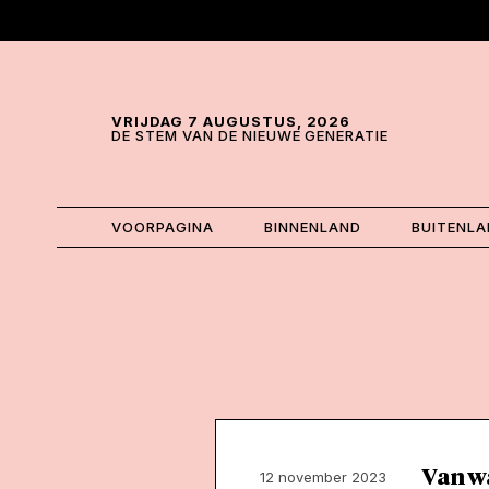
Skip and go to content
Directly to navigation
VRIJDAG 7 AUGUSTUS, 2026
DE STEM VAN DE NIEUWE GENERATIE
VOORPAGINA
BINNENLAND
BUITENL
Van w
12 november 2023