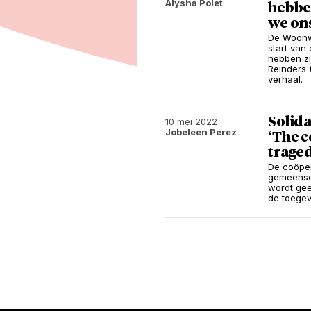
Alysha Polet
hebben
we ons
De Woonwo
start van
hebben zij
Reinders 
verhaal.
Solida
10 mei 2022
Jobeleen Perez
‘The 
trage
De coöper
gemeensch
wordt geë
de toege