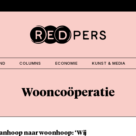
AND
COLUMNS
ECONOMIE
KUNST & MEDIA
Wooncoöperatie
anhoop naar woonhoop: ‘Wij