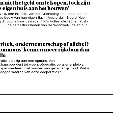
 niet het geld om te kopen, toch zijn
 eigen huis aan het bouwen’
lk, een initiatief van een vriendengroep, staat aan de
 de bouw van hun eigen flat in Amsterdam-Noord. Hoe
 dit voor elkaar gekregen? Nils Hollestelle (25) en Yoshi
(33), beide bestuursleden van De Woonwolk, delen hun
riteit, ondernemerschap of allebei?
commons’ kennen meer rijkdom dan
die
atie is bezig aan een opmars. Van
apsboerderij tot wooncoöperatie: op allerlei plekken
xperimenteerd met vormen van gezamenlijk bezit. Wat is
voegde waarde van deze coöperaties?