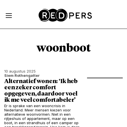
Skip and go to content
Directly to navigation
woonboot
10 augustus 2025
Siem Rothengatter
Alternatief wonen: ‘Ik heb
een zeker comfort
opgegeven, daardoor voel
ik me veel comfortabeler’
Er is sprake van een wooncrisis in
Nederland. Meer mensen kiezen voor
alternatieve woonvormen. Niet in een
rijtjeshuis of appartement, maar op een
boot, in een strandhuis of een camper op