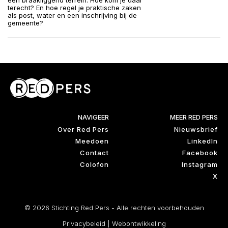
een braakliggend terrein. Hoe kom je daar
terecht? En hoe regel je praktische zaken
als post, water en een inschrijving bij de
gemeente?
NAVIGEER
MEER RED PERS
Over Red Pers
Nieuwsbrief
Meedoen
LinkedIn
Contact
Facebook
Colofon
Instagram
X
© 2026 Stichting Red Pers - Alle rechten voorbehouden
Privacybeleid
|
Webontwikkeling