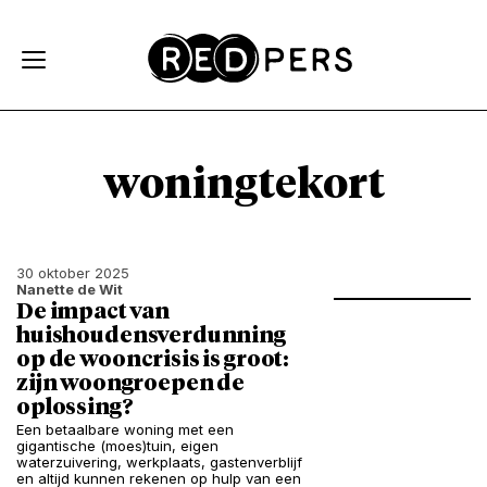
Skip and go to content
Directly to navigation
woningtekort
30 oktober 2025
Nanette de Wit
De impact van
huishoudensverdunning
op de wooncrisis is groot:
zijn woongroepen de
oplossing?
Een betaalbare woning met een
gigantische (moes)tuin, eigen
waterzuivering, werkplaats, gastenverblijf
en altijd kunnen rekenen op hulp van een