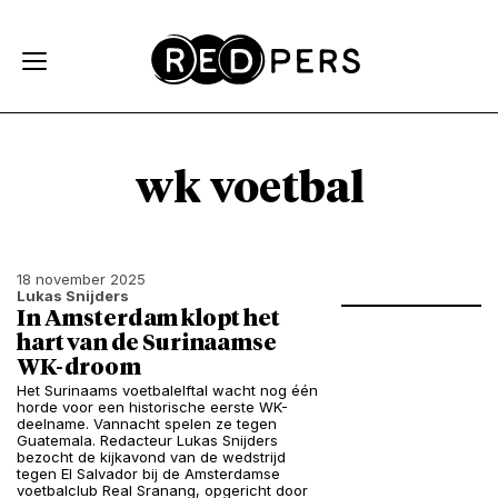
Skip and go to content
Directly to navigation
wk voetbal
18 november 2025
Lukas Snijders
In Amsterdam klopt het
hart van de Surinaamse
WK-droom
Het Surinaams voetbalelftal wacht nog één
horde voor een historische eerste WK-
deelname. Vannacht spelen ze tegen
Guatemala. Redacteur Lukas Snijders
bezocht de kijkavond van de wedstrijd
tegen El Salvador bij de Amsterdamse
voetbalclub Real Sranang, opgericht door