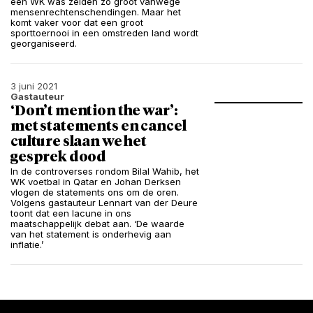
een WK was zelden zo groot vanwege
mensenrechtenschendingen. Maar het
komt vaker voor dat een groot
sporttoernooi in een omstreden land wordt
georganiseerd.
3 juni 2021
Gastauteur
‘Don’t mention the war’:
met statements en cancel
culture slaan we het
gesprek dood
In de controverses rondom Bilal Wahib, het
WK voetbal in Qatar en Johan Derksen
vlogen de statements ons om de oren.
Volgens gastauteur Lennart van der Deure
toont dat een lacune in ons
maatschappelijk debat aan. ‘De waarde
van het statement is onderhevig aan
inflatie.’