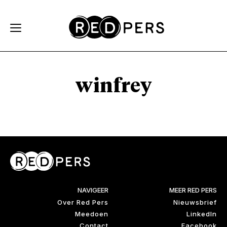
Skip and go to content
Directly to navigation
winfrey
NAVIGEER
MEER RED PERS
Over Red Pers
Nieuwsbrief
Meedoen
LinkedIn
Contact
Facebook