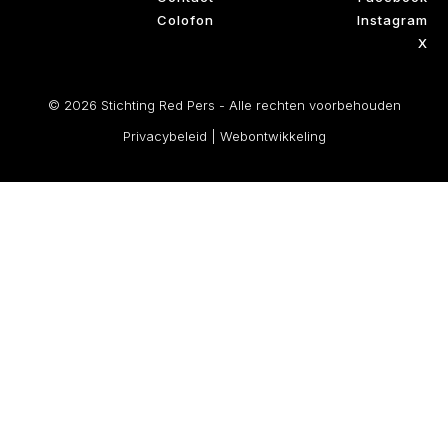
Colofon
Instagram
X
© 2026 Stichting Red Pers - Alle rechten voorbehouden
Privacybeleid
|
Webontwikkeling