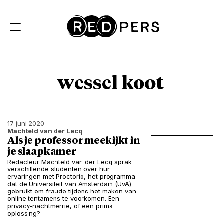
Skip and go to content
Directly to navigation
wessel koot
17 juni 2020
Machteld van der Lecq
Als je professor meekijkt in
je slaapkamer
Redacteur Machteld van der Lecq sprak
verschillende studenten over hun
ervaringen met Proctorio, het programma
dat de Universiteit van Amsterdam (UvA)
gebruikt om fraude tijdens het maken van
online tentamens te voorkomen. Een
privacy-nachtmerrie, of een prima
oplossing?