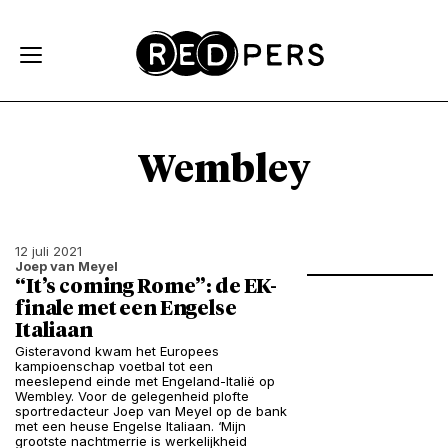
Skip and go to content
Directly to navigation
Wembley
12 juli 2021
Joep van Meyel
“It’s coming Rome”: de EK-
finale met een Engelse
Italiaan
Gisteravond kwam het Europees
kampioenschap voetbal tot een
meeslepend einde met Engeland-Italië op
Wembley. Voor de gelegenheid plofte
sportredacteur Joep van Meyel op de bank
met een heuse Engelse Italiaan. ‘Mijn
grootste nachtmerrie is werkelijkheid