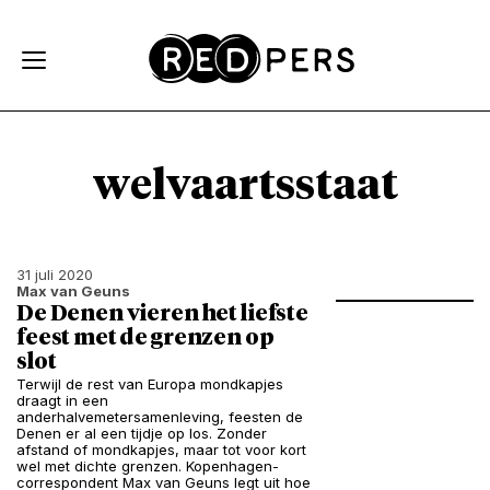
Skip and go to content
Directly to navigation
welvaartsstaat
31 juli 2020
Max van Geuns
De Denen vieren het liefste
feest met de grenzen op
slot
Terwijl de rest van Europa mondkapjes
draagt in een
anderhalvemetersamenleving, feesten de
Denen er al een tijdje op los. Zonder
afstand of mondkapjes, maar tot voor kort
wel met dichte grenzen. Kopenhagen-
correspondent Max van Geuns legt uit hoe