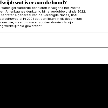
wijd: wat is er aan de hand?
l water-gerelateerde conflicten is volgens het Pacific
, een Amerikaanse denktank, bijna verdubbeld sinds 2022.
 secretaris-generaal van de Verenigde Naties, Kofi
arschuwde al in 2001 dat conflicten in dit decennium
er om olie, maar om water zouden draaien. Is zijn
ing werkelijkheid geworden?