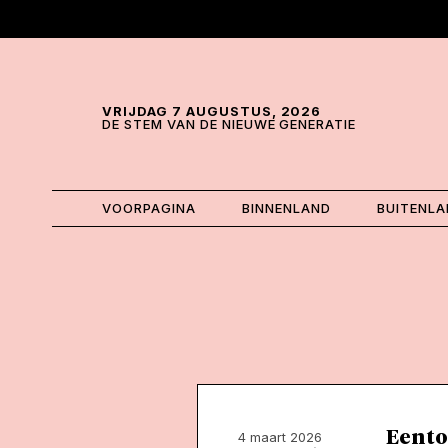
Skip and go to content
Directly to navigation
VRIJDAG 7 AUGUSTUS, 2026
DE STEM VAN DE NIEUWE GENERATIE
VOORPAGINA
BINNENLAND
BUITENL
Een to
4 maart 2026