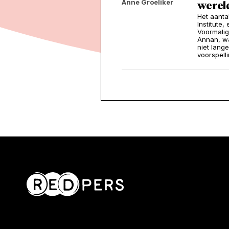
Anne Groeliker
wereld
Het aanta
Institute
Voormalig
Annan, wa
niet lang
voorspell