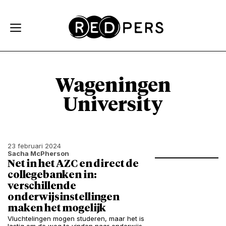
Skip and go to content
Directly to navigation
Wageningen
University
23 februari 2024
Sacha McPherson
Net in het AZC en direct de
collegebanken in:
verschillende
onderwijsinstellingen
maken het mogelijk
Vluchtelingen mogen studeren, maar het is