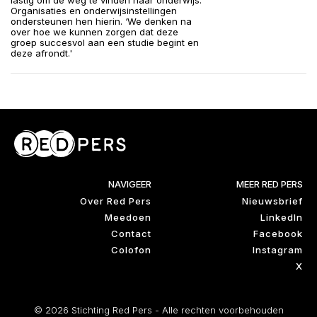
lastig om de weg te vinden naar onderwijs.
Organisaties en onderwijsinstellingen
ondersteunen hen hierin. ‘We denken na
over hoe we kunnen zorgen dat deze
groep succesvol aan een studie begint en
deze afrondt.'
NAVIGEER
MEER RED PERS
Over Red Pers
Nieuwsbrief
Meedoen
LinkedIn
Contact
Facebook
Colofon
Instagram
X
© 2026 Stichting Red Pers - Alle rechten voorbehouden